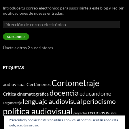
Introduce tu correo electrónico para suscribirte a este blog y recibir
notificaciones de nuevas entradas.
Dirección
de
correo
SUSCRIBIR
electrónico
Únete a otros 2 suscriptores
ETIQUETAS
Cortometraje
audiovisual
Certámenes
docencia
educandome
Crítica cinematográfica
lenguaje audiovisual
periodismo
Largometraje
política audiovisual
recursos
proyectos
Relatos
Privacidad y cookies: este sitio utiliza cookies. Al continuar utilizando esta
web, aceptas su uso.