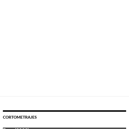
a
)
CORTOMETRAJES