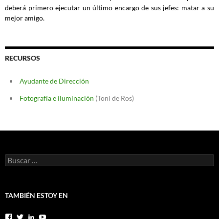
deberá primero ejecutar un último encargo de sus jefes: matar a su
mejor amigo.
RECURSOS
Ayudante de Dirección
Fotografía e iluminación
(Toni de Ros)
Buscar:
TAMBIÉN ESTOY EN
Facebook
Twitter
LinkedIn
YouTube