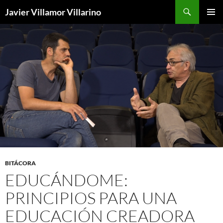
Buscar
Javier Villamor Villarino
SALTAR
MENÚ
AL
PRINCI
CONTENIDO
BITÁCORA
EDUCÁNDOME:
PRINCIPIOS PARA UNA
EDUCACIÓN CREADORA