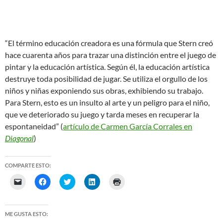
“El término educación creadora es una fórmula que Stern creó
hace cuarenta años para trazar una distinción entre el juego de
pintar y la educación artística. Según él, la educación artística
destruye toda posibilidad de jugar. Se utiliza el orgullo de los
niños y niñas exponiendo sus obras, exhibiendo su trabajo.
Para Stern, esto es un insulto al arte y un peligro para el niño,
que ve deteriorado su juego y tarda meses en recuperar la
espontaneidad” (
artículo de Carmen García Corrales en
Diagonal
)
COMPARTE ESTO:
H
H
H
H
H
a
a
a
a
a
z
z
z
z
z
c
c
c
c
c
l
l
l
l
l
i
i
i
i
i
ME GUSTA ESTO:
c
c
c
c
c