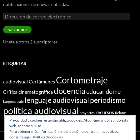
notificaciones de nuevas entradas.
Dirección
de
correo
SUSCRIBIR
electrónico
Únete a otros 2 suscriptores
ETIQUETAS
Cortometraje
audiovisual
Certámenes
docencia
educandome
Crítica cinematográfica
lenguaje audiovisual
periodismo
Largometraje
política audiovisual
recursos
proyectos
Relatos
Privacidad y cookies: este sitio utiliza cookies. Al continuar utilizando esta
web, aceptas su uso.
Para obtener más información, incluido cómo controlar las cookies,
consulta aquí:
Política de cookies