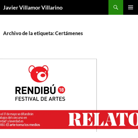
Buscar
Javier Villamor Villarino
SALTAR
MENÚ
AL
PRINCI
CONTENIDO
Archivo de la etiqueta: Certámenes