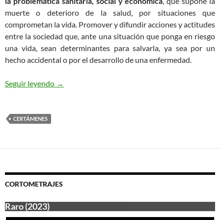
la problemática sanitaria, social y económica
, que supone la
muerte o deterioro de la salud, por situaciones que
comprometan la vida. Promover y difundir acciones y actitudes
entre la sociedad que, ante una situación que ponga en riesgo
una vida, sean determinantes para salvarla, ya sea por un
hecho accidental o por el desarrollo de una enfermedad.
Certamen de Cortometrajes «Mi vida en tus man
Seguir leyendo
→
CERTÁMENES
CORTOMETRAJES
Raro (2023)