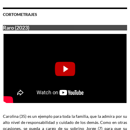
entradas
CORTOMETRAJES
Raro (2023)
Carolina (35) es un ejemplo para toda la familia, que la admira por su
alto nivel de responsabilidad y cuidado de los demás. Como en otras
ocasiones, se queda a cargo de su sobrino Jorge (7) para que su