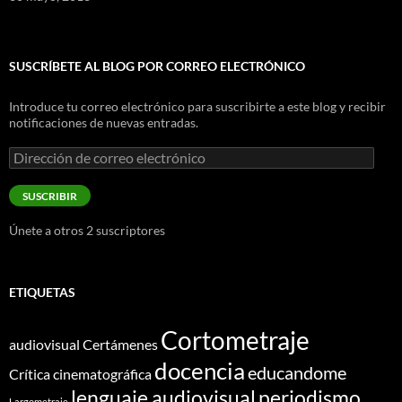
SUSCRÍBETE AL BLOG POR CORREO ELECTRÓNICO
Introduce tu correo electrónico para suscribirte a este blog y recibir
notificaciones de nuevas entradas.
Dirección
de
correo
SUSCRIBIR
electrónico
Únete a otros 2 suscriptores
ETIQUETAS
Cortometraje
audiovisual
Certámenes
docencia
educandome
Crítica cinematográfica
lenguaje audiovisual
periodismo
Largometraje