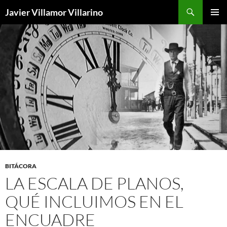
Buscar
Javier Villamor Villarino
SALTAR
MENÚ
AL
PRINCI
CONTENIDO
BITÁCORA
LA ESCALA DE PLANOS,
QUÉ INCLUIMOS EN EL
ENCUADRE